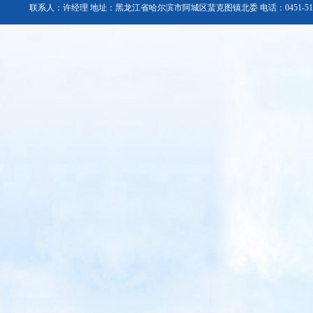
联系人：许经理 地址：黑龙江省哈尔滨市阿城区蜚克图镇北委 电话：0451-51803090