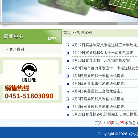
首页 >> 客户案例
4月12日宾县陈家八米输送机三米半绞龙
客户案例
■
4月10日宾县鸟和久太十米两相电提走。
4月10日宾县永和十八米输送机发货。
4月9日哈市群力开发区十二米输送机发
4月8日宾县民和十米输送机提走。
4月6日宾县太康七米输送机提走。
4月4日宾县居仁三台绞龙提走。
4月3日宾县民和八米输送机提走。
4月3日宾县民和八米输送机提走。
3月28日宾县扒谷机已经完工，30日提货
页次：
1
/
3
页 共
25
条信息 
Copyright © 2026
哈尔